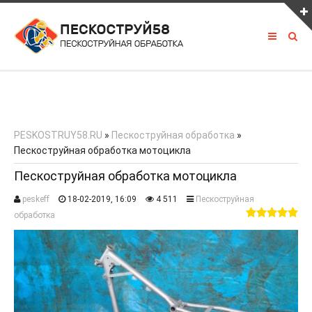
ПОСЛЕДНЕЕ ИЗ ПОРТФОЛИО
PESKOSTRUY58.RU
»
Пескоструйная обработка
»
Пескоструйная обработка мотоцикла
КАК С НАМИ СВЯЗАТЬСЯ
Пескоструйная обработка мотоцикла
peskeff
18-02-2019, 16:09
4 511
Пескоструйная
8 927 390 00 00
обработка
LOMOV.PAVEL58@mail.ru
vk.com/peskostrui58
Россия, г. Пенза, трасса М5 630 км.