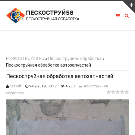
ПОСЛЕДНЕЕ ИЗ ПОРТФОЛИО
PESKOSTRUY58.RU
»
Пескоструйная обработка
»
Пескоструйная обработка автозапчастей
КАК С НАМИ СВЯЗАТЬСЯ
Пескоструйная обработка автозапчастей
peskeff
9-02-2019, 00:17
4 233
Пескоструйная
8 927 390 00 00
обработка
LOMOV.PAVEL58@mail.ru
vk.com/peskostrui58
Россия, г. Пенза, трасса М5 630 км.