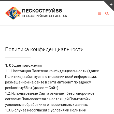
ПОСЛЕДНЕЕ ИЗ ПОРТФОЛИО
Политика конфиденциальности
КАК С НАМИ СВЯЗАТЬСЯ
1. Общие положения
1.1. Настоящая Политика конфиденциальности (далее —
8 927 390 00 00
Политика) действует в отношении всей информации,
LOMOV.PAVEL58@mail.ru
размещенной на сайте в сети Интернет по адресу:
peskostruy58.ru (далее — Сайт).
vk.com/peskostrui58
1.2. Использование Сайта означает безоговорочное
Россия, г. Пенза, трасса М5 630 км.
согласие Пользователя с настоящей Политикой и
условиями обработки его персональных данных.
1.3. В случае несогласия с условиями Политики