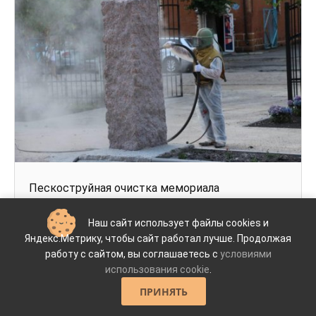
Пескоструйная очистка мемориала
Наш сайт использует файлы cookies и
Подробнее
Яндекс.Метрику, чтобы сайт работал лучше. Продолжая
работу с сайтом, вы соглашаетесь с
условиями
30-12-2018, 04:08
0
4 359
использования cookie
.
ПРИНЯТЬ