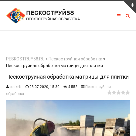
ПОСЛЕДНЕЕ ИЗ ПОРТФОЛИО
PESKOSTRUY58.RU
»
Пескоструйная обработка
»
Пескоструйная обработка матрицы для плитки
КАК С НАМИ СВЯЗАТЬСЯ
Пескоструйная обработка матрицы для плитки
peskeff
28-07-2020, 15:30
4 552
Пескоструйная
8 927 390 00 00
обработка
LOMOV.PAVEL58@mail.ru
vk.com/peskostrui58
Россия, г. Пенза, трасса М5 630 км.